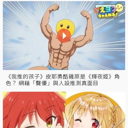
《我推的孩子》皮耶勇酷雞原是《輝夜姬》角
色？ 網藉「聲優」與人設推測真面目