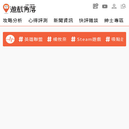
攻略分析
心得評測
新聞資訊
快評雜談
紳士專區
英雄聯盟
橘攸奈
Steam遊戲
吸點迷