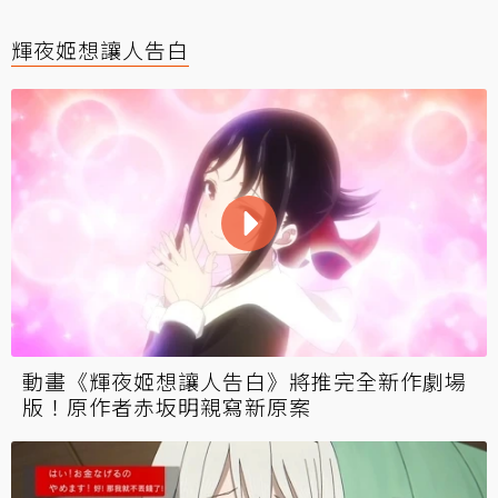
輝夜姬想讓人告白
動畫《輝夜姬想讓人告白》將推完全新作劇場
版！原作者赤坂明親寫新原案