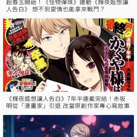
超春玉開砸！《怪物彈珠》連動《輝夜姬想讓
人告白》 想不到愛情也能拿來戰鬥？
《輝夜姬想讓人告白》7年半連載完結！赤坂
明從「漫畫家」引退 改當原創作家專心寫故事