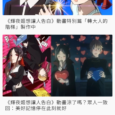
《輝夜姬想讓人告白》動畫特別篇「轉大人的
階梯」製作中
《輝夜姬想讓人告白》動畫涼了嗎？眾人一致
回：美好記憶停在此刻就好