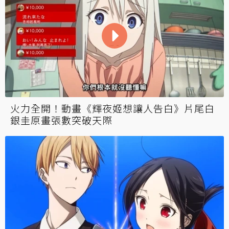
火力全開！動畫《輝夜姬想讓人告白》片尾白
銀圭原畫張數突破天際