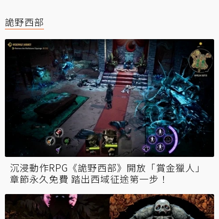
詭野西部
沉浸動作RPG《詭野西部》開放「賞金獵人」
章節永久免費 踏出西域征途第一步！