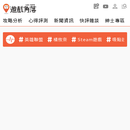
攻略分析
心得評測
新聞資訊
快評雜談
紳士專區
英雄聯盟
橘攸奈
Steam遊戲
吸點迷