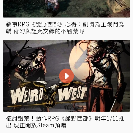
敘事RPG《詭野西部》心得：劇情為主戰鬥為
輔 奇幻與詛咒交織的不羈荒野
征討蠻荒！動作RPG《詭野西部》明年1/11推
出 現正開放Steam預購