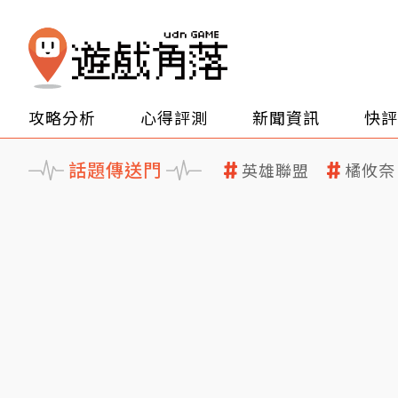
攻略分析
心得評測
新聞資訊
快評
話題傳送門
英雄聯盟
橘攸奈