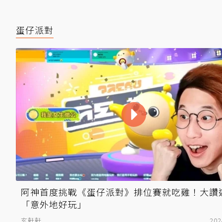
蛋仔派對
阿神首度挑戰《蛋仔派對》排位賽就吃雞！大讚
「意外地好玩」
玄軒軒
202