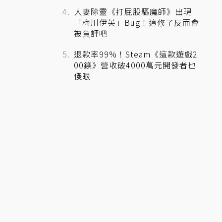
人妻除靈《打屁股驅魔師》出現
「梅川伊芙」Bug！這修了反而會
被負評吧
退款率99%！Steam《這款遊戲2
00鎂》營收破4000萬元開發者也
傻眼