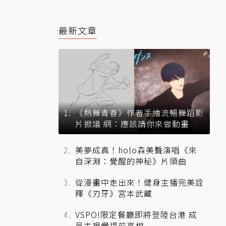
最新文章
《熱舞青春》作者手繪流暢舞蹈影
片掀議 網：應該請你來做動畫
美夢成真！holo森美聲演唱《來
自深淵：覺醒的神秘》片頭曲
從漫畫中走出來！健身主播完美詮
釋《刃牙》宮本武藏
VSPO!限定餐廳即將登陸台港 成
員主視覺提前亮相