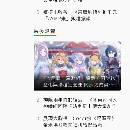
這樣比較香！《碧藍航線》推千元
「ASMR米」飯糰掀議
最多瀏覽
日V團體「深淵組」解散！因財務
惡化無法穩定營運 同步揭成員未
來去向
神隱兩年終於復活！《冰菓》同人
神繪師回歸 P站重新上傳大量創作
展現大胸襟！Coser扮《絕區零》
蕾米埃爾粉絲福利給好給滿