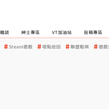
雜談
紳士專區
VT加油站
投稿專區
Steam遊戲
吸點迷因
聯盟戰棋
遊戲