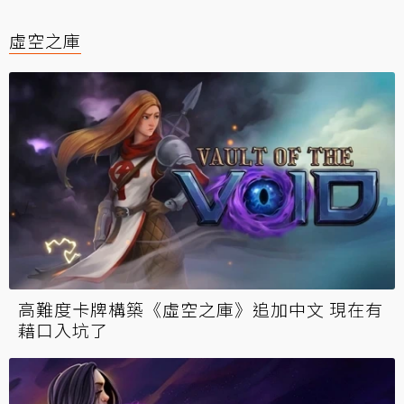
虛空之庫
高難度卡牌構築《虛空之庫》追加中文 現在有
藉口入坑了