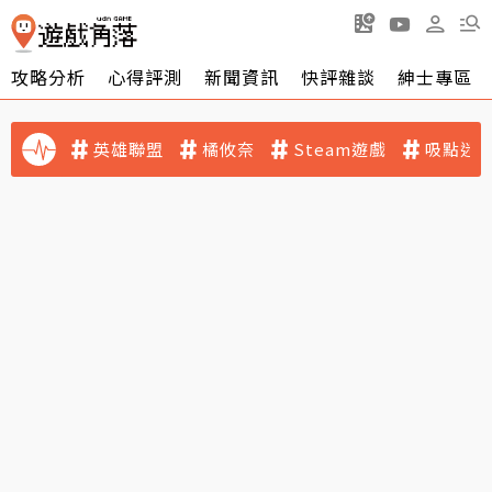
攻略分析
心得評測
新聞資訊
快評雜談
紳士專區
英雄聯盟
橘攸奈
Steam遊戲
吸點迷