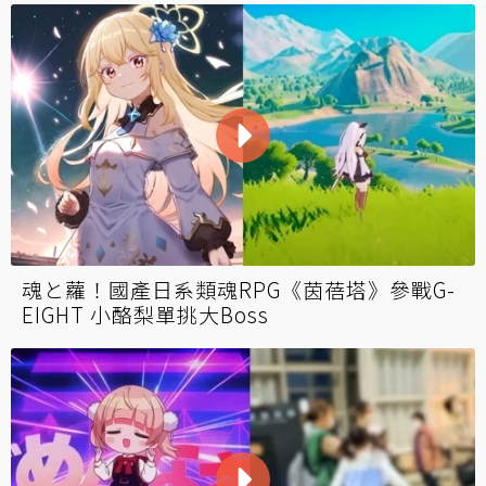
魂と蘿！國產日系類魂RPG《茵蓓塔》參戰G-
EIGHT 小酪梨單挑大Boss