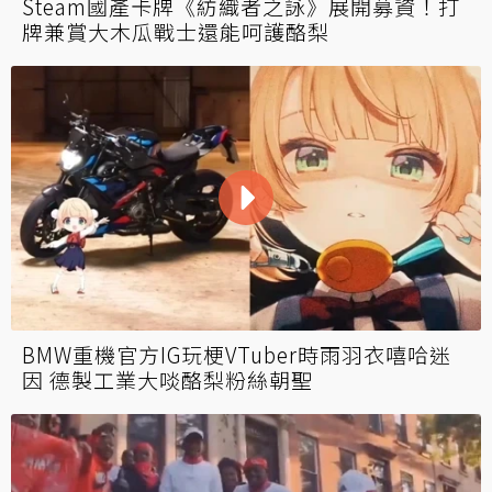
Steam國產卡牌《紡織者之詠》展開募資！打
牌兼賞大木瓜戰士還能呵護酪梨
BMW重機官方IG玩梗VTuber時雨羽衣嘻哈迷
因 德製工業大啖酪梨粉絲朝聖