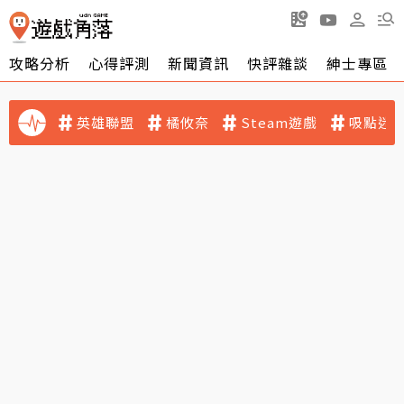
攻略分析
心得評測
新聞資訊
快評雜談
紳士專區
英雄聯盟
橘攸奈
Steam遊戲
吸點迷