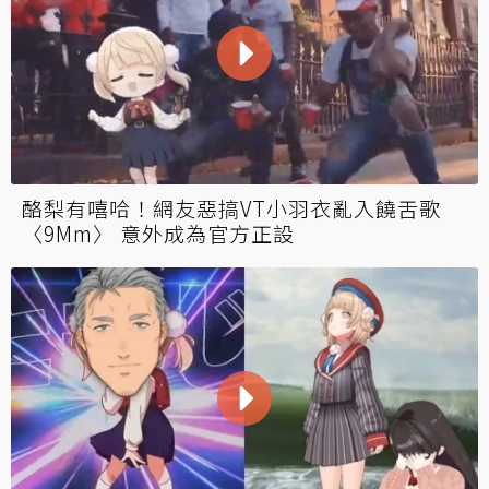
酪梨有嘻哈！網友惡搞VT小羽衣亂入饒舌歌
〈9Mm〉 意外成為官方正設