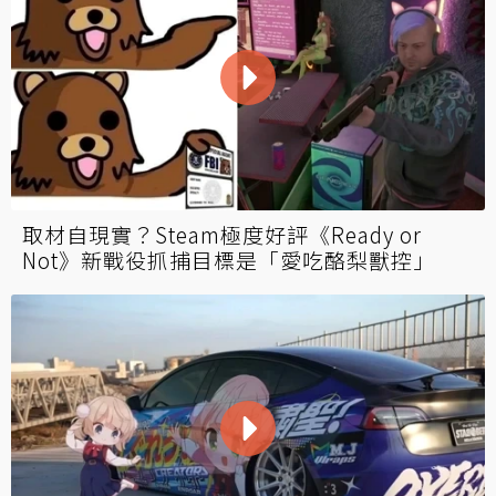
取材自現實？Steam極度好評《Ready or
Not》新戰役抓捕目標是「愛吃酪梨獸控」