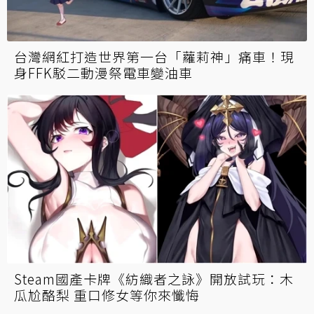
台灣網紅打造世界第一台「蘿莉神」痛車！現
身FFK駁二動漫祭電車變油車
Steam國產卡牌《紡織者之詠》開放試玩：木
瓜尬酪梨 重口修女等你來懺悔