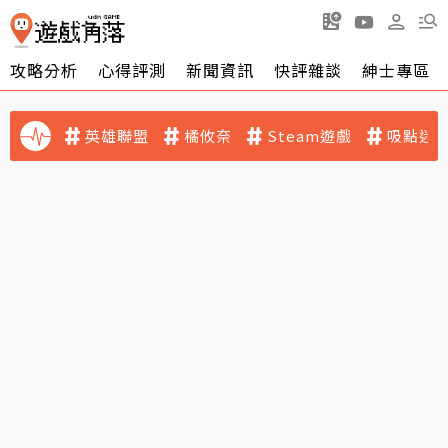
攻略分析
心得評測
新聞資訊
快評雜談
紳士專區
英雄聯盟
橘攸奈
Steam遊戲
吸點迷