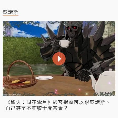
蘇諦斯
《聖火：風花雪月》駭客揭露可以跟蘇諦斯、
自己甚至不死騎士開茶會？