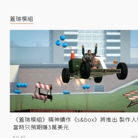
蓋瑞模組
《蓋瑞模組》精神續作《s&box》將推出 製作
當時只預期賺3萬美元
KYLAT
202