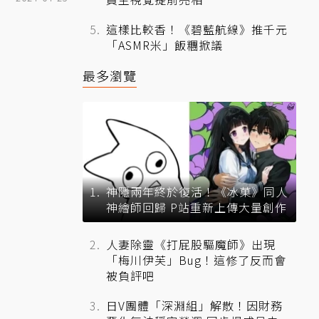
這樣比較香！《碧藍航線》推千元
「ASMR米」飯糰掀議
最多瀏覽
神隱兩年終於復活！《冰菓》同人
神繪師回歸 P站重新上傳大量創作
人妻除靈《打屁股驅魔師》出現
「梅川伊芙」Bug！這修了反而會
被負評吧
日V團體「深淵組」解散！因財務