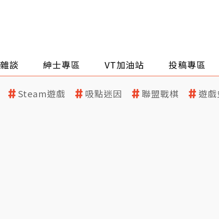
雜談
紳士專區
VT加油站
投稿專區
Steam遊戲
吸點迷因
聯盟戰棋
遊戲