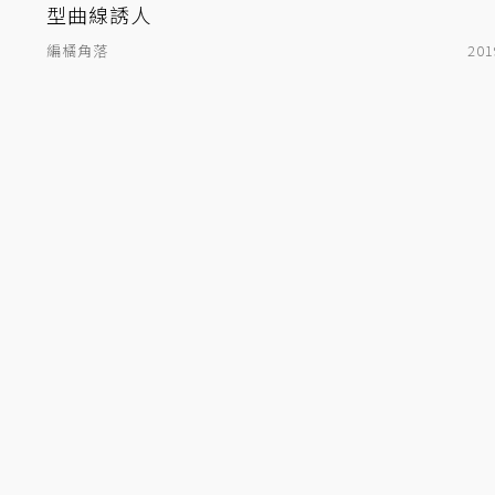
型曲線誘人
編橘角落
201