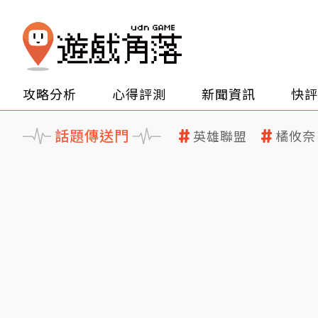
攻略分析
心得評測
新聞資訊
快評
話題傳送門
英雄聯盟
橘攸奈