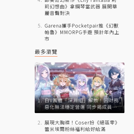
莉幻想曲》拿鋼琴當武器 展開華
麗音聲對決
Garena攜手Pocketpair推《幻獸
帕魯》MMORPG手遊 預計年內上
市
最多瀏覽
日V團體「深淵組」解散！因財務
惡化無法穩定營運 同步揭成員未
來去向
展現大胸襟！Coser扮《絕區零》
蕾米埃爾粉絲福利給好給滿