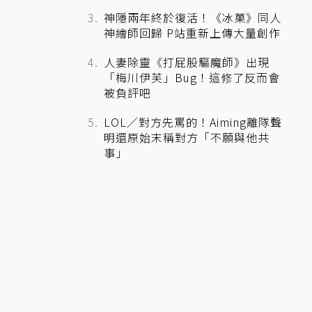
神隱兩年終於復活！《冰菓》同人
神繪師回歸 P站重新上傳大量創作
人妻除靈《打屁股驅魔師》出現
「梅川伊芙」Bug！這修了反而會
被負評吧
LOL／對方先罵的！Aiming離隊聲
明還原始末稱對方「不願與他共
事」