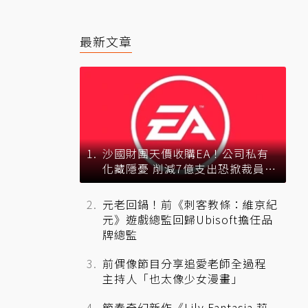
最新文章
沙國財團天價收購EA！公司私有
化藏隱憂 削減7億支出恐掀裁員風
暴？
元老回鍋！前《刺客教條：維京紀
元》遊戲總監回歸Ubisoft擔任品
牌總監
前偶像節目分享追愛老師全過程
主持人「也太像少女漫畫」
節奏奇幻新作《Lily Fantasia 莉