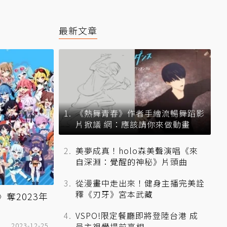
最新文章
《熱舞青春》作者手繪流暢舞蹈影
片掀議 網：應該請你來做動畫
美夢成真！holo森美聲演唱《來
自深淵：覺醒的神秘》片頭曲
從漫畫中走出來！健身主播完美詮
釋《刃牙》宮本武藏
》奪2023年
VSPO!限定餐廳即將登陸台港 成
2023-12-25
員主視覺提前亮相