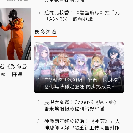
這樣比較香！《碧藍航線》推千元
「ASMR米」飯糰掀議
最多瀏覽
遊戲《致命公
稽感一併還
日V團體「深淵組」解散！因財務
惡化無法穩定營運 同步揭成員未
來去向
展現大胸襟！Coser扮《絕區零》
蕾米埃爾粉絲福利給好給滿
神隱兩年終於復活！《冰菓》同人
神繪師回歸 P站重新上傳大量創作