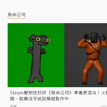
致命公司
Steam壓倒性好評《致命公司》準備更混沌！火
跑、跳舞沒牙迷因模組製作中
啄雞
202