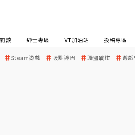
雜談
紳士專區
VT加油站
投稿專區
Steam遊戲
吸點迷因
聯盟戰棋
遊戲