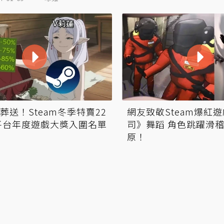
葬送！Steam冬季特賣22
網友致敬Steam爆紅
平台年度遊戲大獎入圍名單
司》舞蹈 角色跳躍滑
原！