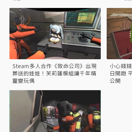
Steam多人合作《致命公司》出現
小心錢錢
葬送的娃娃！芙莉蓮模組讓千年精
日開跑 
靈變玩偶
公開