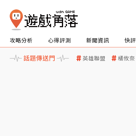
攻略分析
心得評測
新聞資訊
快評
話題傳送門
英雄聯盟
橘攸奈