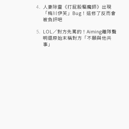
人妻除靈《打屁股驅魔師》出現
「梅川伊芙」Bug！這修了反而會
被負評吧
LOL／對方先罵的！Aiming離隊聲
明還原始末稱對方「不願與他共
事」