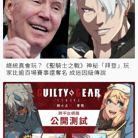
總統真會玩？《聖騎士之戰》神秘「拜登」玩
家比逾百場賽事還奪名 成迷因級傳說