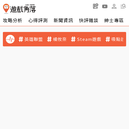
攻略分析
心得評測
新聞資訊
快評雜談
紳士專區
英雄聯盟
橘攸奈
Steam遊戲
吸點迷