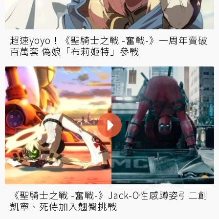
官方認證！《聖騎士之戰 -奮戰-》劇情曝美少
年「布莉姬特」為跨性別女孩
超速yoyo！《聖騎士之戰 -奮戰-》一周年賣破
百萬套 偽娘「布莉姬特」參戰