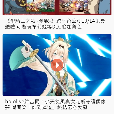
《聖騎士之戰 -奮戰-》跨平台公測10/14免費
體驗 可遊玩布莉姬等DLC追加角色
hololive維吉爾！小天使風真次元斬守護偶像
夢 嘲諷笑「帥到掉渣」終結瑟心勃發