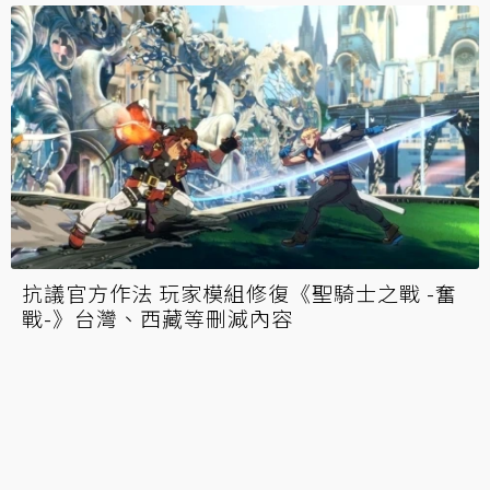
《聖騎士之戰 -奮戰-》Jack-O性感蹲姿引二創
凱寧、死侍加入翹臀挑戰