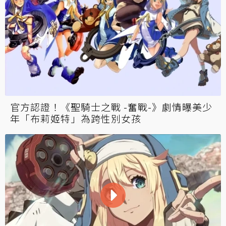
不願面對？《聖騎士之戰 -奮戰-》過激玩家假
冒官方傳假消息 否認「布莉姬特」跨性別身分