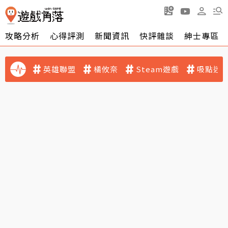
攻略分析
心得評測
新聞資訊
快評雜談
紳士專區
英雄聯盟
橘攸奈
Steam遊戲
吸點迷