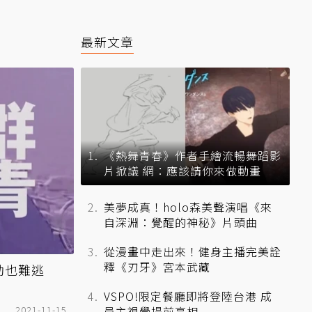
最新文章
《熱舞青春》作者手繪流暢舞蹈影
片掀議 網：應該請你來做動畫
美夢成真！holo森美聲演唱《來
自深淵：覺醒的神秘》片頭曲
從漫畫中走出來！健身主播完美詮
釋《刃牙》宮本武藏
動也難逃
VSPO!限定餐廳即將登陸台港 成
2021-11-15
員主視覺提前亮相