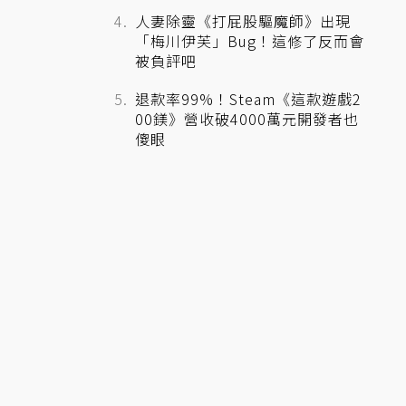
人妻除靈《打屁股驅魔師》出現
「梅川伊芙」Bug！這修了反而會
被負評吧
退款率99%！Steam《這款遊戲2
00鎂》營收破4000萬元開發者也
傻眼