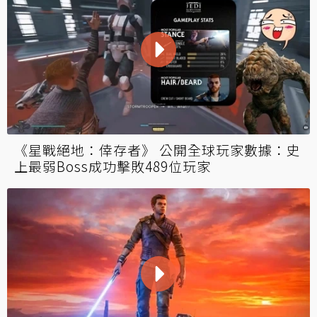
《星戰絕地：倖存者》 公開全球玩家數據：史
上最弱Boss成功擊敗489位玩家