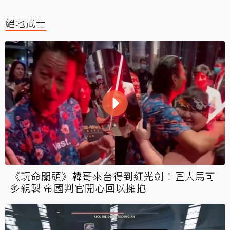
絕地武士
《玩命關頭》韓哥來台得到紅光劍！匠人馬可
多親製 帝國判官開心回以擁抱