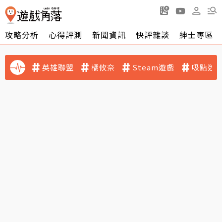
攻略分析
心得評測
新聞資訊
快評雜談
紳士專區
英雄聯盟
橘攸奈
Steam遊戲
吸點迷