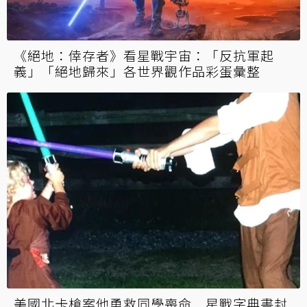
《絕地：倖存者》看星戰宇宙：「反抗軍起
義」「絕地歸來」各世界觀作品彩蛋彙整
美國北卡槍案他勇救同學喪命 星戰字典書封