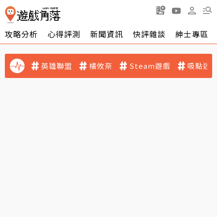
攻略分析
心得評測
新聞資訊
快評雜談
紳士專區
英雄聯盟
橘攸奈
Steam遊戲
吸點迷