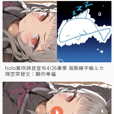
holo紫咲詩音宣布4/26畢業 海豚練字帳ルカ
隔空突發文：願你幸福