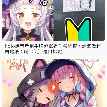
holo詩音考到手牌超囂張？粉絲模仿語氣做超
屑貼紙：啊（笑）是自排呢