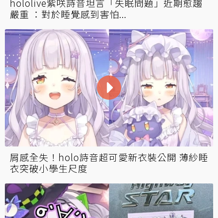
hololive紫咲詩音坦言「失眠問題」近期愈趨
嚴重 ：對於睡覺感到害怕...
屑感全失！holo詩音超可愛新衣裝公開 薄紗睡
衣突破小學生尺度