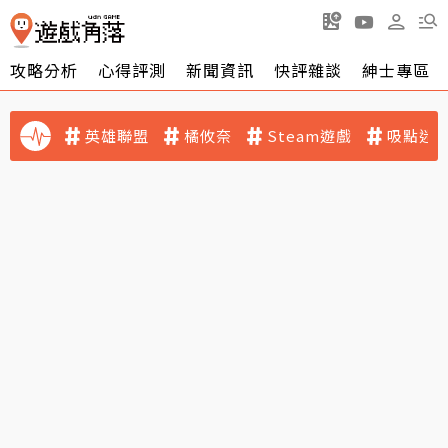
攻略分析
心得評測
新聞資訊
快評雜談
紳士專區
英雄聯盟
橘攸奈
Steam遊戲
吸點迷