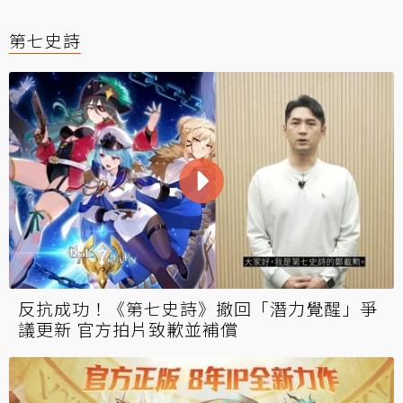
第七史詩
反抗成功！《第七史詩》撤回「潛力覺醒」爭
議更新 官方拍片致歉並補償