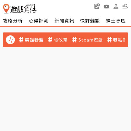
攻略分析
心得評測
新聞資訊
快評雜談
紳士專區
英雄聯盟
橘攸奈
Steam遊戲
吸點迷