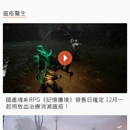
瘟疫醫生
國產魂系RPG《記憶邊境》發售日確定 12月一
起用放血治療消滅瘟疫！