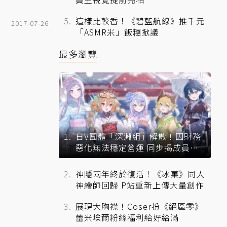
這樣比較香！《碧藍航線》推千元
2017-07-26
「ASMR米」飯糰掀議
最多瀏覽
日V團體「深淵組」解散！因財務
惡化無法穩定營運 同步揭成員未
來去向
神隱兩年終於復活！《冰菓》同人
神繪師回歸 P站重新上傳大量創作
展現大胸襟！Coser扮《絕區零》
蕾米埃爾粉絲福利給好給滿