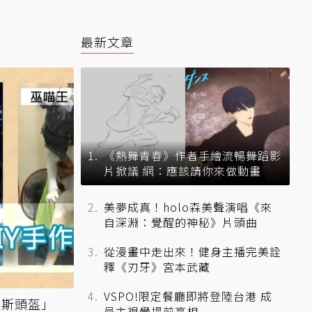
最新文章
《熱舞青春》作者手繪流暢舞蹈影
片掀議 網：應該請你來做動畫
美夢成真！holo森美聲演唱《來
自深淵：覺醒的神秘》片頭曲
從漫畫中走出來！健身主播完美詮
釋《刃牙》宮本武藏
VSPO!限定餐廳即將登陸台港 成
薩斯頭盔」
員主視覺提前亮相