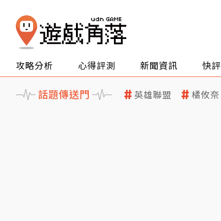
攻略分析
心得評測
新聞資訊
快評
話題傳送門
英雄聯盟
橘攸奈