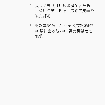
人妻除靈《打屁股驅魔師》出現
「梅川伊芙」Bug！這修了反而會
被負評吧
退款率99%！Steam《這款遊戲2
00鎂》營收破4000萬元開發者也
傻眼