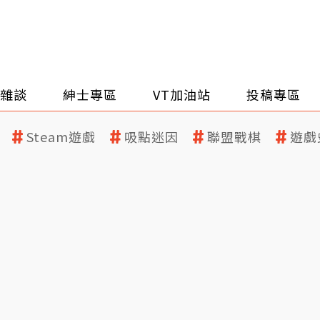
雜談
紳士專區
VT加油站
投稿專區
Steam遊戲
吸點迷因
聯盟戰棋
遊戲