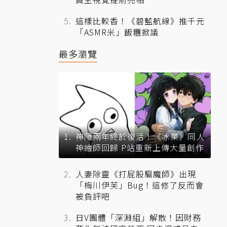
這樣比較香！《碧藍航線》推千元
「ASMR米」飯糰掀議
最多瀏覽
神隱兩年終於復活！《冰菓》同人
神繪師回歸 P站重新上傳大量創作
人妻除靈《打屁股驅魔師》出現
「梅川伊芙」Bug！這修了反而會
被負評吧
日V團體「深淵組」解散！因財務