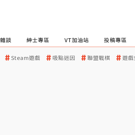
雜談
紳士專區
VT加油站
投稿專區
Steam遊戲
吸點迷因
聯盟戰棋
遊戲