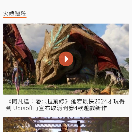
火線獵殺
《阿凡達：潘朵拉前線》延宕最快2024才玩得
到 Ubisoft再宣布取消開發4款遊戲新作