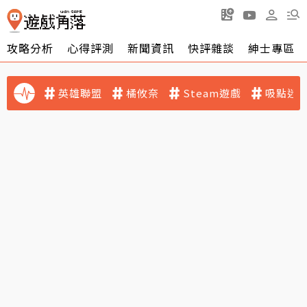
攻略分析
心得評測
新聞資訊
快評雜談
紳士專區
英雄聯盟
橘攸奈
Steam遊戲
吸點迷