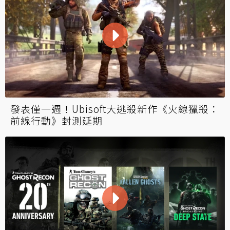
發表僅一週！Ubisoft大逃殺新作《火線獵殺：
前線行動》封測延期