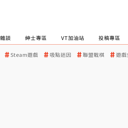
雜談
紳士專區
VT加油站
投稿專區
Steam遊戲
吸點迷因
聯盟戰棋
遊戲