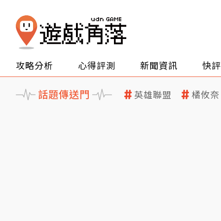
攻略分析
心得評測
新聞資訊
快評
話題傳送門
英雄聯盟
橘攸奈