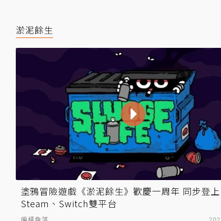
淤泥餘生
塗鴉冒險遊戲《淤泥餘生》歡慶一周年 同步登上
Steam、Switch雙平台
編橘角落
202