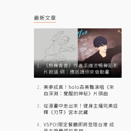
最新文章
《熱舞青春》作者手繪流暢舞蹈影
片掀議 網：應該請你來做動畫
美夢成真！holo森美聲演唱《來
自深淵：覺醒的神秘》片頭曲
從漫畫中走出來！健身主播完美詮
釋《刃牙》宮本武藏
VSPO!限定餐廳即將登陸台港 成
員主視覺提前亮相