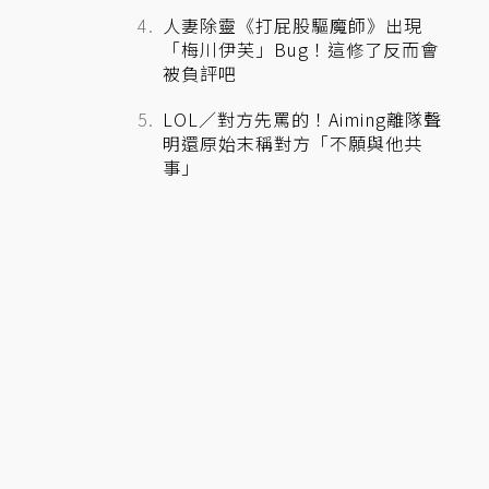
人妻除靈《打屁股驅魔師》出現
「梅川伊芙」Bug！這修了反而會
被負評吧
LOL／對方先罵的！Aiming離隊聲
明還原始末稱對方「不願與他共
事」