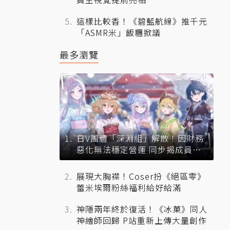
這樣比較香！《碧藍航線》推千元
「ASMR米」飯糰掀議
最多瀏覽
日V團體「深淵組」解散！因財務
惡化無法穩定營運 同步揭成員未
來去向
展現大胸襟！Coser扮《絕區零》
蕾米埃爾粉絲福利給好給滿
神隱兩年終於復活！《冰菓》同人
神繪師回歸 P站重新上傳大量創作