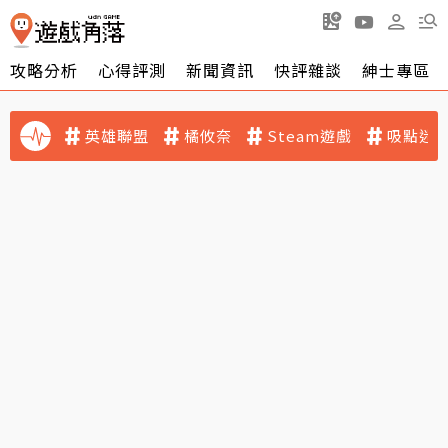
攻略分析
心得評測
新聞資訊
快評雜談
紳士專區
英雄聯盟
橘攸奈
Steam遊戲
吸點迷