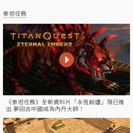
泰坦任務
《泰坦任務》全新資料片「永恆餘燼」現已推
出 夢回古中國成為內丹大師！