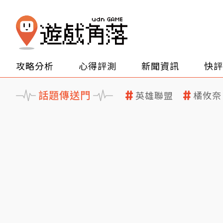
攻略分析
心得評測
新聞資訊
快評
話題傳送門
英雄聯盟
橘攸奈