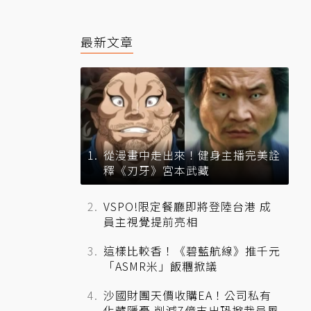
最新文章
從漫畫中走出來！健身主播完美詮
釋《刃牙》宮本武藏
VSPO!限定餐廳即將登陸台港 成
員主視覺提前亮相
這樣比較香！《碧藍航線》推千元
「ASMR米」飯糰掀議
沙國財團天價收購EA！公司私有
化藏隱憂 削減7億支出恐掀裁員風