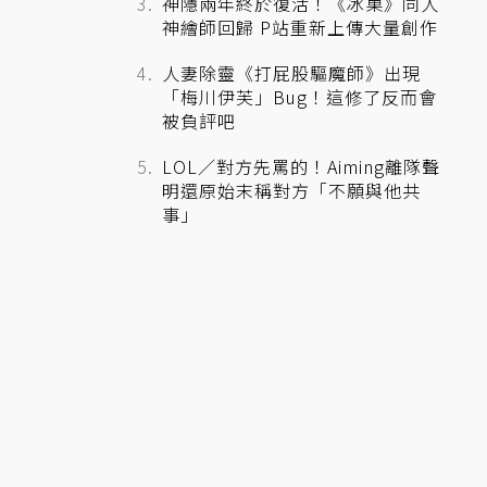
神隱兩年終於復活！《冰菓》同人
神繪師回歸 P站重新上傳大量創作
人妻除靈《打屁股驅魔師》出現
「梅川伊芙」Bug！這修了反而會
被負評吧
LOL／對方先罵的！Aiming離隊聲
明還原始末稱對方「不願與他共
事」