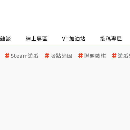
雜談
紳士專區
VT加油站
投稿專區
Steam遊戲
吸點迷因
聯盟戰棋
遊戲