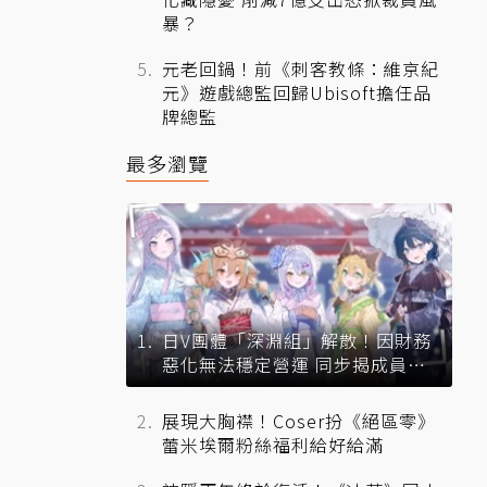
暴？
元老回鍋！前《刺客教條：維京紀
元》遊戲總監回歸Ubisoft擔任品
牌總監
最多瀏覽
日V團體「深淵組」解散！因財務
惡化無法穩定營運 同步揭成員未
來去向
展現大胸襟！Coser扮《絕區零》
蕾米埃爾粉絲福利給好給滿