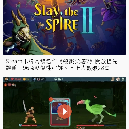
Steam卡牌肉鴿名作《殺戮尖塔2》開放搶先
體驗！96%壓倒性好評、同上人數破28萬