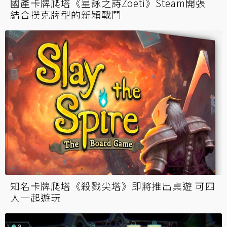
國產卡牌爬塔《星詠之詩Zoeti》Steam開張
結合撲克牌型的新穎戰鬥
知名卡牌爬塔《殺戮尖塔》即將推出桌遊 可四
人一起遊玩