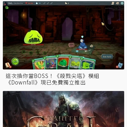
這次換你當BOSS！《殺戮尖塔》模組
《Downfall》現已免費獨立推出