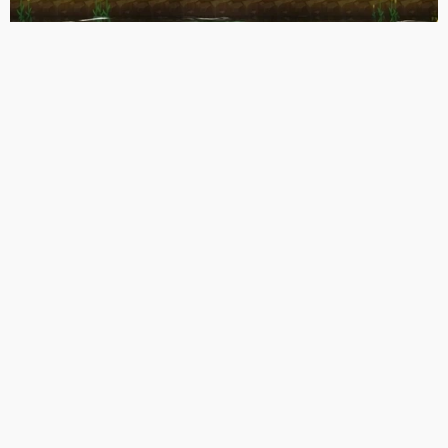
《鼠之城邦》類爬塔遊戲新選擇 即時卡牌加
守塔有沒有搞頭？