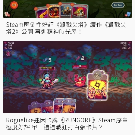
Steam壓倒性好評《殺戮尖塔》續作《殺戮尖
塔2》公開 再進精神時光屋！
Roguelike迷因卡牌《RUNGORE》Steam序章
極度好評 單一遭遇戰狂打百張卡片？