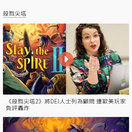
殺戮尖塔
《殺戮尖塔2》將DEI人士列為顧問 遭歐美玩家
負評轟炸