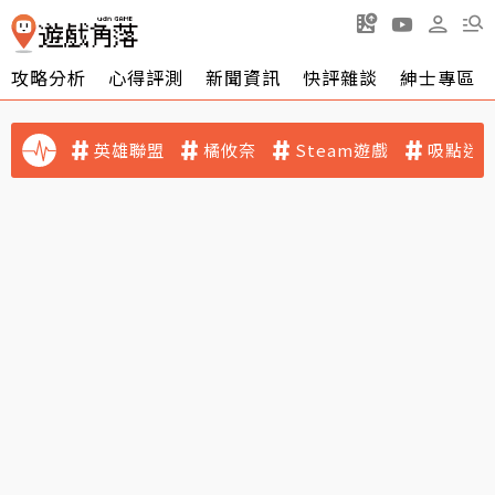
攻略分析
心得評測
新聞資訊
快評雜談
紳士專區
英雄聯盟
橘攸奈
Steam遊戲
吸點迷