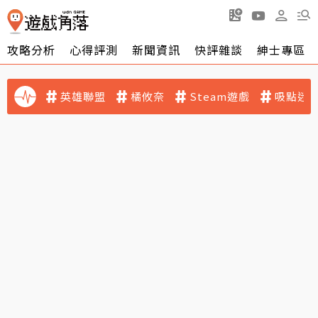
攻略分析
心得評測
新聞資訊
快評雜談
紳士專區
英雄聯盟
橘攸奈
Steam遊戲
吸點迷