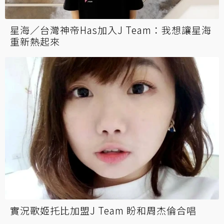
星海／台灣神帝Has加入J Team：我想讓星海
重新熱起來
實況歌姬托比加盟J Team 盼和周杰倫合唱