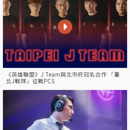
《英雄聯盟》J Team與北市府冠名合作 「臺
北J戰隊」征戰PCS