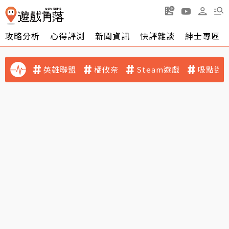
攻略分析
心得評測
新聞資訊
快評雜談
紳士專區
英雄聯盟
橘攸奈
Steam遊戲
吸點迷