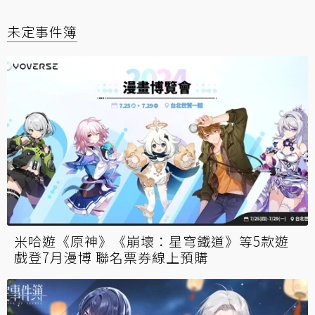
未定事件簿
米哈遊《原神》《崩壞：星穹鐵道》等5款遊
戲登7月漫博 聯名票券線上預購