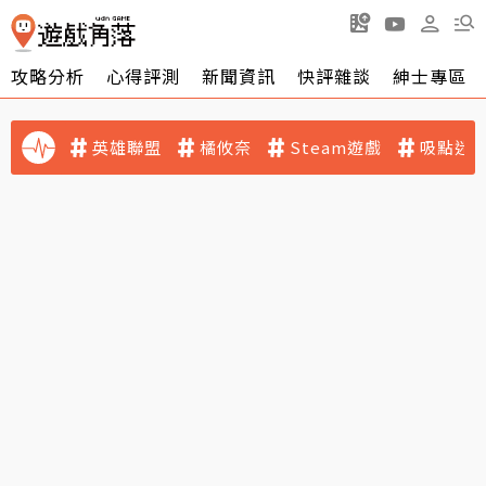
攻略分析
心得評測
新聞資訊
快評雜談
紳士專區
英雄聯盟
橘攸奈
Steam遊戲
吸點迷