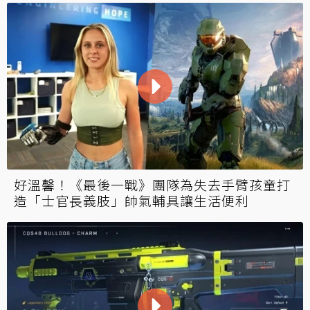
好溫馨！《最後一戰》團隊為失去手臂孩童打
造「士官長義肢」帥氣輔具讓生活便利