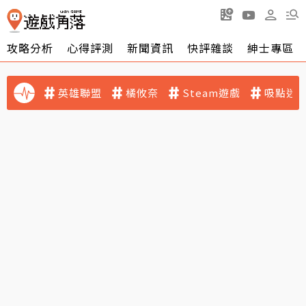
攻略分析
心得評測
新聞資訊
快評雜談
紳士專區
英雄聯盟
橘攸奈
Steam遊戲
吸點迷