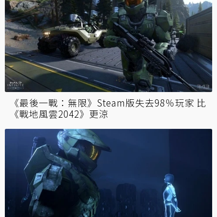
《最後一戰：無限》Steam版失去98％玩家 比
《戰地風雲2042》更涼