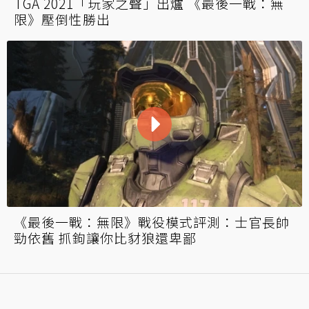
TGA 2021「玩家之聲」出爐 《最後一戰：無
限》壓倒性勝出
《最後一戰：無限》戰役模式評測：士官長帥
勁依舊 抓鉤讓你比豺狼還卑鄙