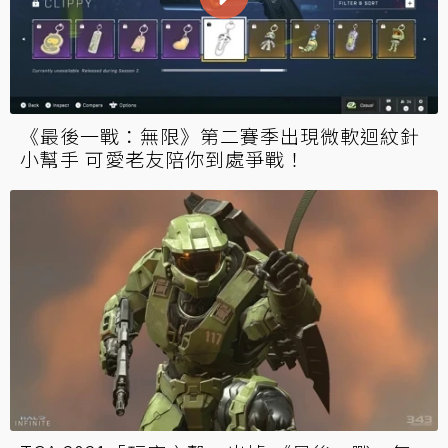
《最後一戰：無限》第二賽季出現微軟迴紋針
小幫手 可愛老友陪你到處爭戰！