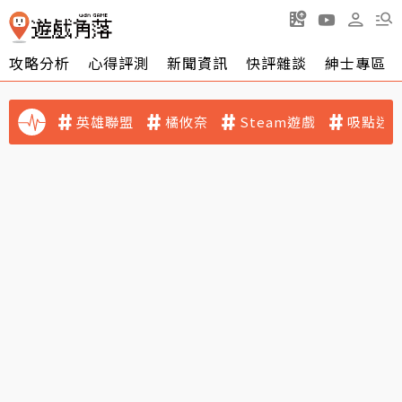
攻略分析
心得評測
新聞資訊
快評雜談
紳士專區
英雄聯盟
橘攸奈
Steam遊戲
吸點迷