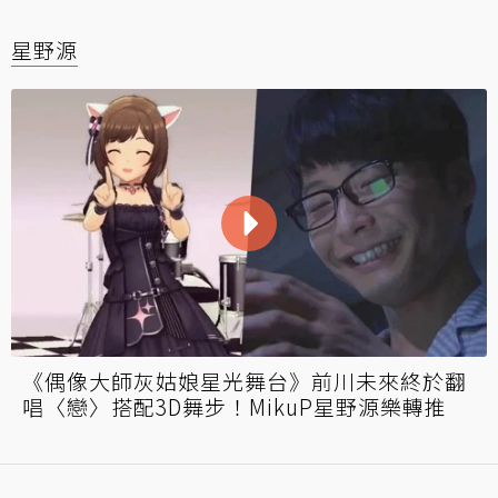
星野源
《偶像大師灰姑娘星光舞台》前川未來終於翻
唱〈戀〉搭配3D舞步！MikuP星野源樂轉推