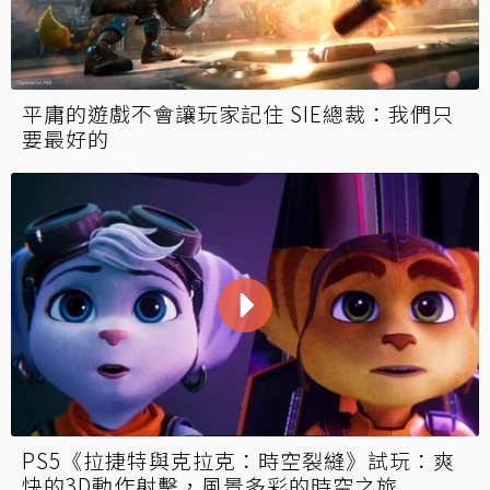
平庸的遊戲不會讓玩家記住 SIE總裁：我們只
要最好的
PS5《拉捷特與克拉克：時空裂縫》試玩：爽
快的3D動作射擊，風景多彩的時空之旅