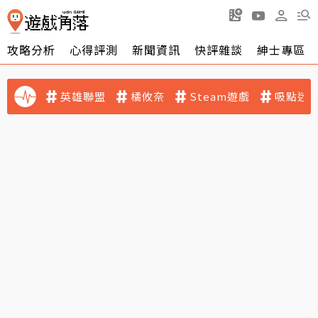
攻略分析
心得評測
新聞資訊
快評雜談
紳士專區
英雄聯盟
橘攸奈
Steam遊戲
吸點迷