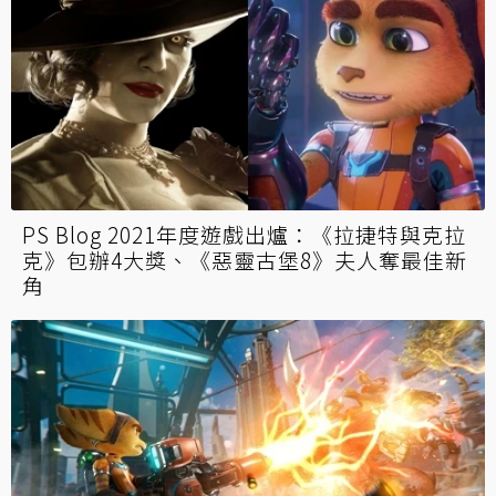
PS Blog 2021年度遊戲出爐：《拉捷特與克拉
克》包辦4大獎、《惡靈古堡8》夫人奪最佳新
角