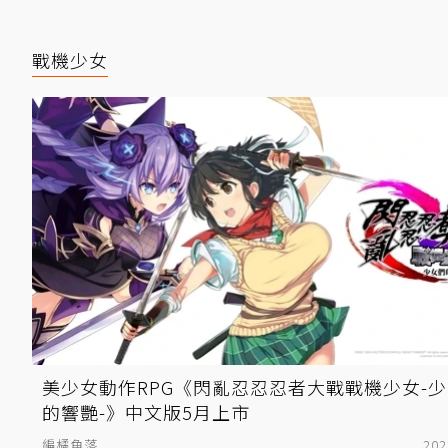
戰機少女
美少女動作RPG《閃亂忍忍忍者大戰戰機少女-
的響艷-》中文版5月上市
編橘角落
202