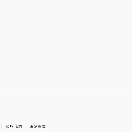
關於我們
網站總覽