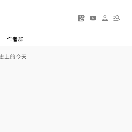
作者群
史上的今天