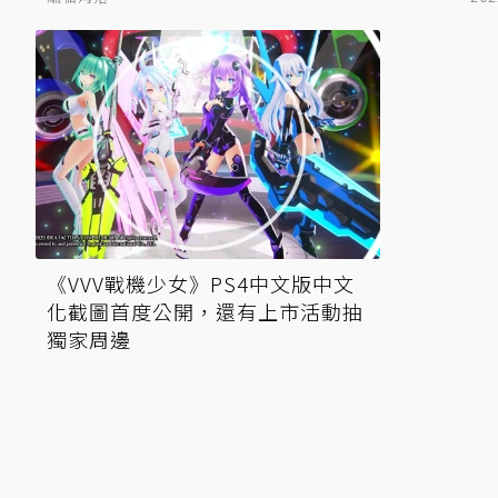
《VVV戰機少女》PS4中文版中文
化截圖首度公開，還有上市活動抽
獨家周邊