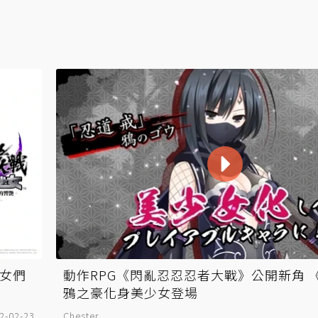
少女們
動作RPG《閃亂忍忍忍者大戰》公開新角 
鴉之豪化身美少女登場
2-02-23
Chester