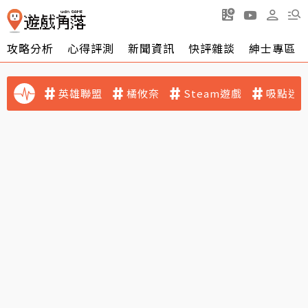
攻略分析
心得評測
新聞資訊
快評雜談
紳士專區
英雄聯盟
橘攸奈
Steam遊戲
吸點迷