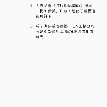
人妻除靈《打屁股驅魔師》出現
「梅川伊芙」Bug！這修了反而會
被負評吧
房間滿是孫女周邊！日V因幡はね
る送別摯愛祖母 籲粉絲珍惜相處
時光