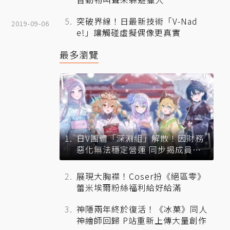
突破界線！日最新技術「V-Nad
2019-09-06
e!」讓觸碰虛擬偶像更真實
最多瀏覽
日V團體「深淵組」解散！因財務
惡化無法穩定營運 同步揭成員未
來去向
展現大胸襟！Coser扮《絕區零》
蕾米埃爾粉絲福利給好給滿
神隱兩年終於復活！《冰菓》同人
神繪師回歸 P站重新上傳大量創作