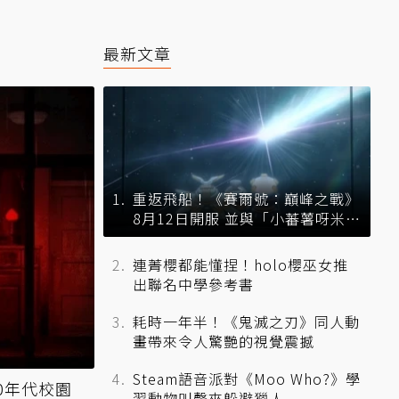
最新文章
重返飛船！《賽爾號：巔峰之戰》
8月12日開服 並與「小蕃薯呀米」
展開聯動
連菁櫻都能懂捏！holo櫻巫女推
出聯名中學參考書
耗時一年半！《鬼滅之刃》同人動
畫帶來令人驚艷的視覺震撼
Steam語音派對《Moo Who?》學
0年代校園
習動物叫聲來躲避獵人