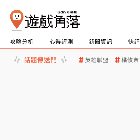
攻略分析
心得評測
新聞資訊
快評
話題傳送門
英雄聯盟
橘攸奈