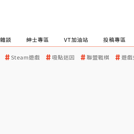
雜談
紳士專區
VT加油站
投稿專區
Steam遊戲
吸點迷因
聯盟戰棋
遊戲