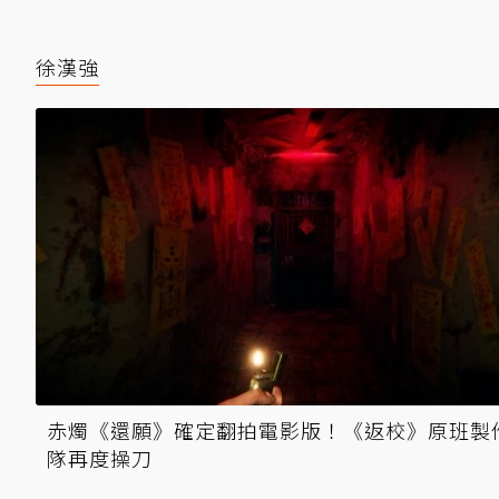
徐漢強
赤燭《還願》確定翻拍電影版！《返校》原班製
隊再度操刀