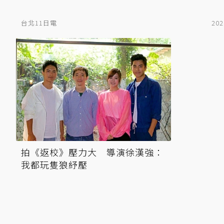
台北11日電
202
拍《返校》壓力大 導演徐漢強：
我都玩隻狼紓壓