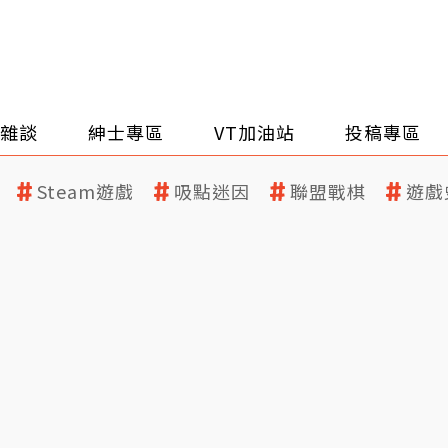
雜談
紳士專區
VT加油站
投稿專區
Steam遊戲
吸點迷因
聯盟戰棋
遊戲