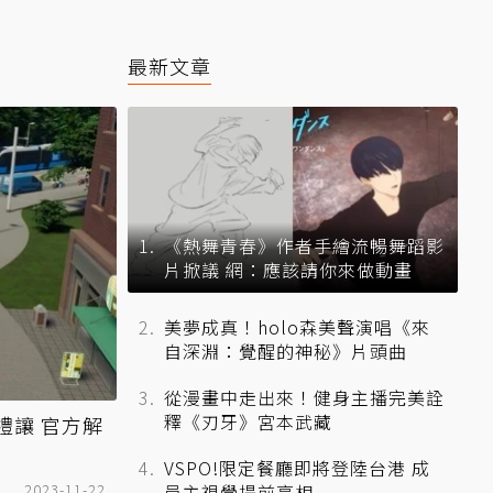
最新文章
《熱舞青春》作者手繪流暢舞蹈影
片掀議 網：應該請你來做動畫
美夢成真！holo森美聲演唱《來
自深淵：覺醒的神秘》片頭曲
從漫畫中走出來！健身主播完美詮
釋《刃牙》宮本武藏
禮讓 官方解
VSPO!限定餐廳即將登陸台港 成
2023-11-22
員主視覺提前亮相