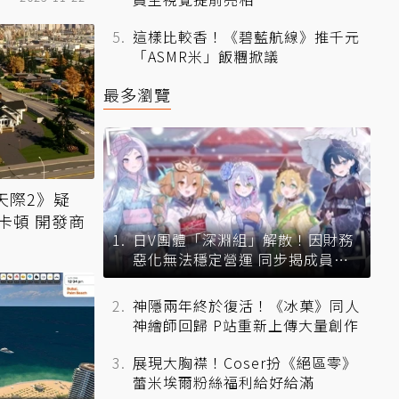
這樣比較香！《碧藍航線》推千元
「ASMR米」飯糰掀議
最多瀏覽
天際2》疑
卡頓 開發商
日V團體「深淵組」解散！因財務
惡化無法穩定營運 同步揭成員未
來去向
神隱兩年終於復活！《冰菓》同人
神繪師回歸 P站重新上傳大量創作
展現大胸襟！Coser扮《絕區零》
蕾米埃爾粉絲福利給好給滿