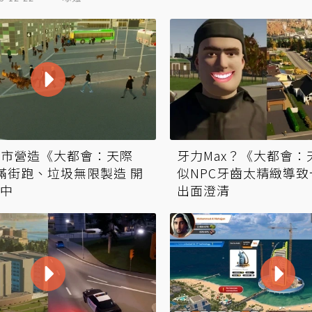
m城市營造《大都會：天際
牙力Max？《大都會：
滿街跑、垃圾無限製造 開
似NPC牙齒太精緻導致
中
出面澄清