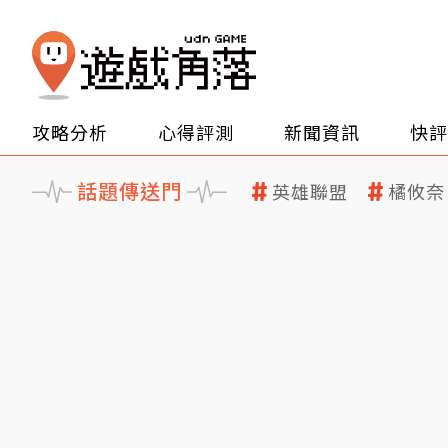
攻略分析
心得評測
新聞資訊
快評
話題傳送門
英雄聯盟
橘攸奈