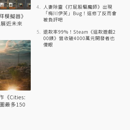
人妻除靈《打屁股驅魔師》出現
「梅川伊芙」Bug！這修了反而會
拜模擬器》
被負評吧
發展近未來
退款率99%！Steam《這款遊戲2
00鎂》營收破4000萬元開發者也
傻眼
ities:
新地圖最多150