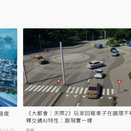
《大都會：天際2》玩家回報車子在圓環不
極度
釋交通AI特性：跟現實一樣
3-12-22
啄雞