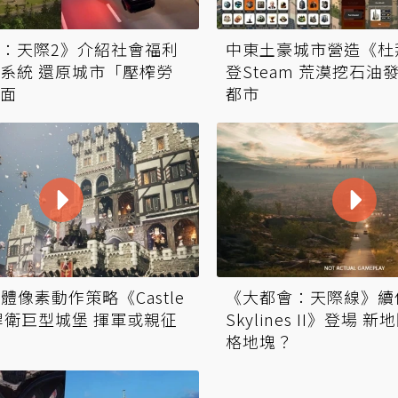
：天際2》介紹社會福利
中東土豪城市營造《杜
系統 還原城市「壓榨勞
登Steam 荒漠挖石油
面
都市
立體像素動作策略《Castle
《大都會：天際線》續作《C
t》捍衛巨型城堡 揮軍或親征
Skylines II》登場 
格地塊？