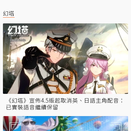
幻塔
《幻塔》宣佈4.5版起取消英、日語主角配音：
已實裝語音繼續保留