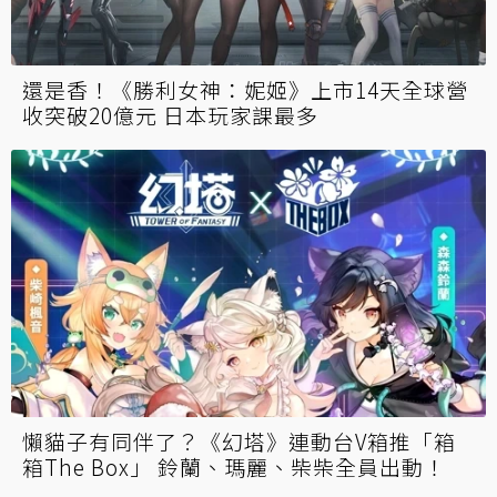
還是香！《勝利女神：妮姬》上市14天全球營
收突破20億元 日本玩家課最多
懶貓子有同伴了？《幻塔》連動台V箱推「箱
箱The Box」 鈴蘭、瑪麗、柴柴全員出動！