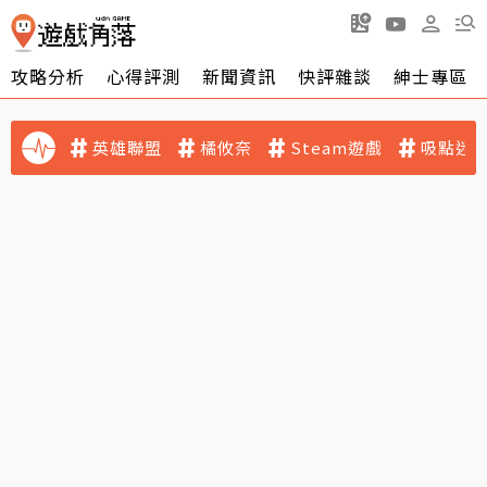
攻略分析
心得評測
新聞資訊
快評雜談
紳士專區
英雄聯盟
橘攸奈
Steam遊戲
吸點迷