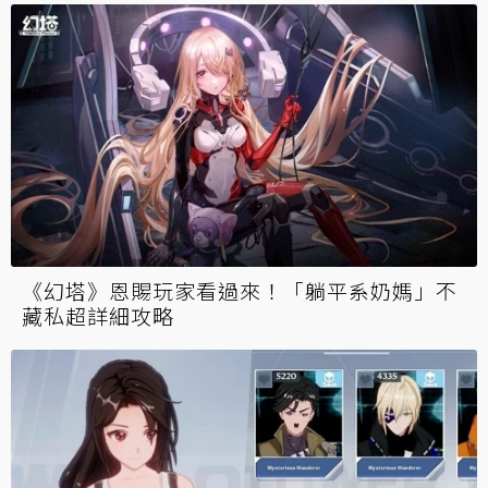
《幻塔》恩賜玩家看過來！「躺平系奶媽」不
藏私超詳細攻略