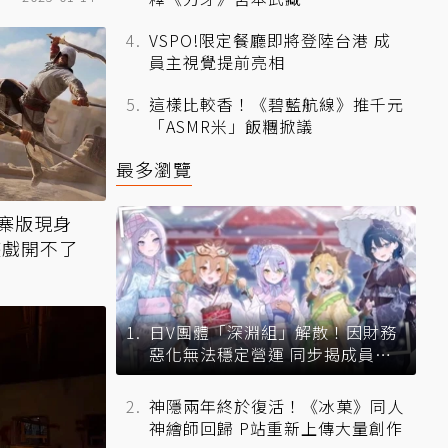
VSPO!限定餐廳即將登陸台港 成
員主視覺提前亮相
這樣比較香！《碧藍航線》推千元
「ASMR米」飯糰掀議
最多瀏覽
寨版現身
遊戲開不了
日V團體「深淵組」解散！因財務
惡化無法穩定營運 同步揭成員未
來去向
神隱兩年終於復活！《冰菓》同人
神繪師回歸 P站重新上傳大量創作