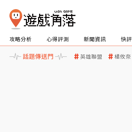
攻略分析
心得評測
新聞資訊
快評
話題傳送門
英雄聯盟
橘攸奈