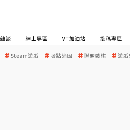
雜談
紳士專區
VT加油站
投稿專區
Steam遊戲
吸點迷因
聯盟戰棋
遊戲