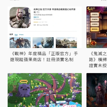
《戰神》年度精品「正版官方」手
《鬼滅之
遊現蹤蘋果商店！註冊須實名制
路》橫掃台
證實未授