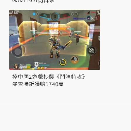
GAMEBOY防群聚
控中國2遊戲抄襲《鬥陣特攻》
暴雪勝訴獲賠1740萬