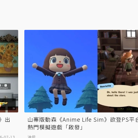
N》出
山寨版動森《Anime Life Sim》欲登PS
熱門模擬遊戲「啟發」
6-07-13
油依