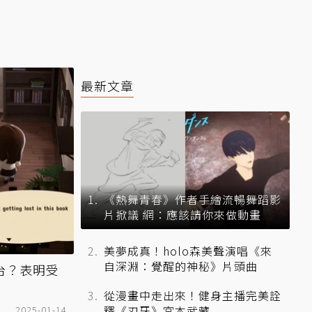
最新文章
《熱舞青春》作者手繪流暢舞蹈影
片掀議 網：應該請你來做動畫
美夢成真！holo森美聲演唱《來
自深淵：覺醒的神秘》片頭曲
平台？表明受
從漫畫中走出來！健身主播完美詮
釋《刃牙》宮本武藏
2025-01-14