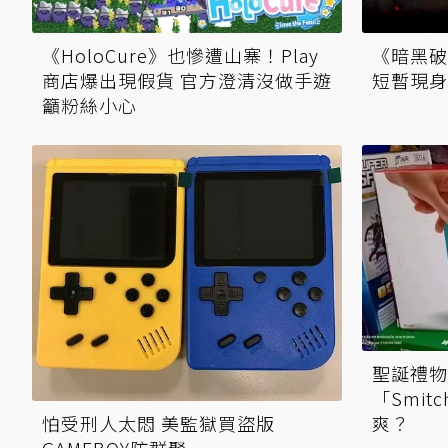
《HoloCure》也慘遭山寨！Play
《暗黑破
商店爆出現假貨 官方澄清沒做手遊
短暫現身
籲粉絲小心
聖誕禮物
「Smit
怕受刑人太悶 美監獄買盜版
爽？