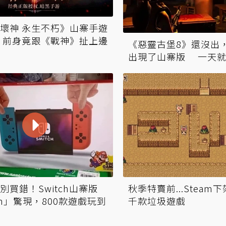
壞神 永生不朽》山寨手遊
 前身竟跟《戰神》扯上邊
《惡靈古堡8》還沒出，
出現了山寨版 一天就
別買錯！Switch山寨版
秋季特賣前...Steam
ch」驚現，800款遊戲玩到
千款垃圾遊戲