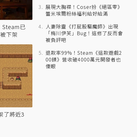
展現大胸襟！Coser扮《絕區零》
蕾米埃爾粉絲福利給好給滿
Steam已
人妻除靈《打屁股驅魔師》出現
「梅川伊芙」Bug！這修了反而會
被下架
被負評吧
退款率99%！Steam《這款遊戲2
00鎂》營收破4000萬元開發者也
傻眼
下架了將近3