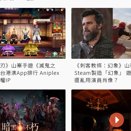
刃》山寨手遊《滅鬼之
《刺客教條：幻象》山
港澳App排行 Aniplex
Steam製造「幻象」 
權IP
還亂用演員肖像？