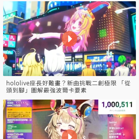
hololive座長好難畫？新曲挑戰二創極限 「從
頭到腳」圖解最強波爾卡要素