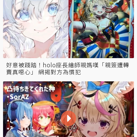
好意被踐踏！holo座長繪師親媽嘆「親簽遭轉
賣真噁心」 網揭對方為慣犯