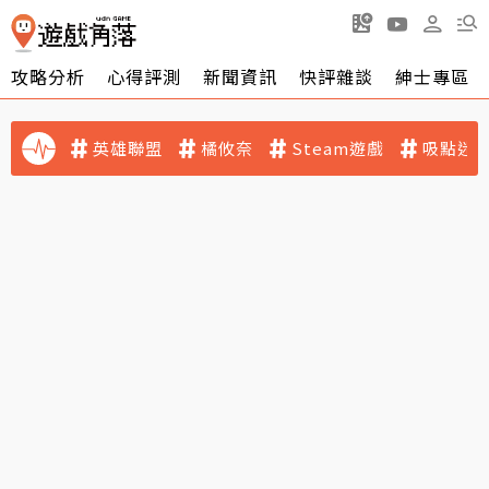
攻略分析
心得評測
新聞資訊
快評雜談
紳士專區
英雄聯盟
橘攸奈
Steam遊戲
吸點迷