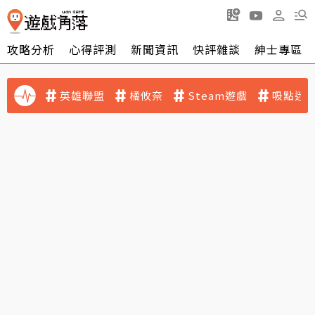
攻略分析
心得評測
新聞資訊
快評雜談
紳士專區
英雄聯盟
橘攸奈
Steam遊戲
吸點迷