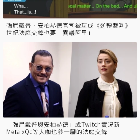
強尼戴普、安柏赫德官司被玩成《逆轉裁判》
世紀法庭交鋒也要「異議阿里」
「強尼戴普與安柏赫德」成Twitch實況新
Meta xQc等大咖也參一腳的法庭交鋒