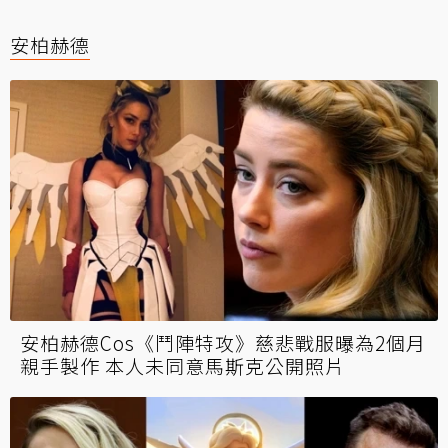
安柏赫德
安柏赫德Cos《鬥陣特攻》慈悲戰服曝為2個月
親手製作 本人未同意馬斯克公開照片