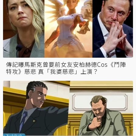
傳記曝馬斯克曾要前女友安柏赫德Cos《鬥陣
特攻》慈悲 真「我婆慈悲」上演？