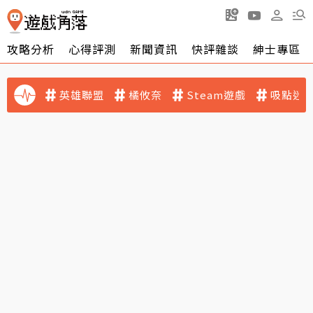
攻略分析
心得評測
新聞資訊
快評雜談
紳士專區
英雄聯盟
橘攸奈
Steam遊戲
吸點迷