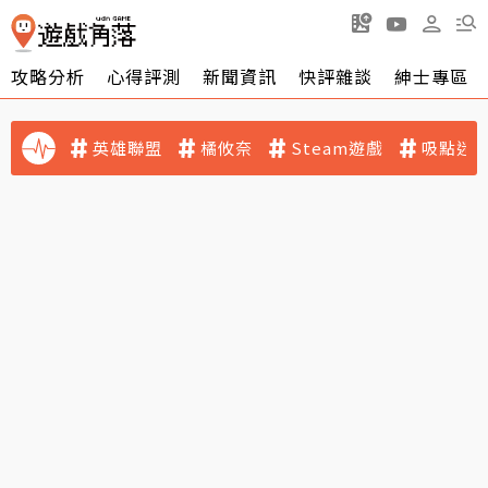
攻略分析
心得評測
新聞資訊
快評雜談
紳士專區
英雄聯盟
橘攸奈
Steam遊戲
吸點迷