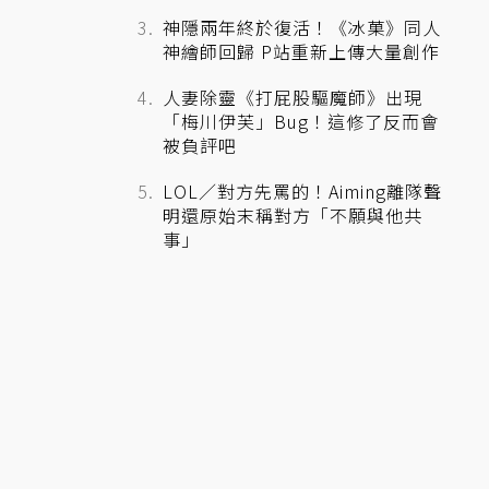
神隱兩年終於復活！《冰菓》同人
神繪師回歸 P站重新上傳大量創作
人妻除靈《打屁股驅魔師》出現
「梅川伊芙」Bug！這修了反而會
被負評吧
LOL／對方先罵的！Aiming離隊聲
明還原始末稱對方「不願與他共
事」