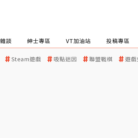
雜談
紳士專區
VT加油站
投稿專區
Steam遊戲
吸點迷因
聯盟戰棋
遊戲