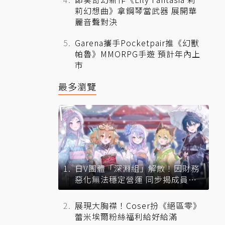
莉幻想曲》拿鋼琴當武器 展開華
麗音聲對決
Garena攜手Pocketpair推《幻獸
帕魯》MMORPG手遊 預計年內上
市
最多瀏覽
日V團體「深淵組」解散！因財務
惡化無法穩定營運 同步揭成員未
來去向
展現大胸襟！Coser扮《絕區零》
蕾米埃爾粉絲福利給好給滿