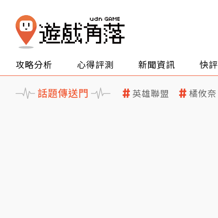
攻略分析
心得評測
新聞資訊
快評
話題傳送門
英雄聯盟
橘攸奈