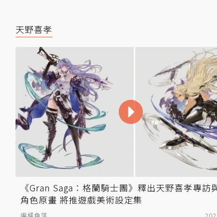
天野喜孝
《Gran Saga：格蘭騎士團》釋出天野喜孝專訪
角色原畫 將推遊戲美術設定集
編橘角落
202