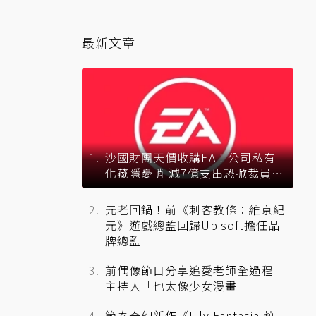
最新文章
沙國財團天價收購EA！公司私有
化藏隱憂 削減7億支出恐掀裁員風
暴？
元老回鍋！前《刺客教條：維京紀
元》遊戲總監回歸Ubisoft擔任品
牌總監
前偶像節目分享追愛老師全過程
主持人「也太像少女漫畫」
節奏奇幻新作《Lily Fantasia 莉