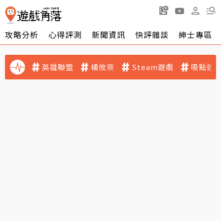
攻略分析
心得評測
新聞資訊
快評雜談
紳士專區
英雄聯盟
橘攸奈
Steam遊戲
吸點迷