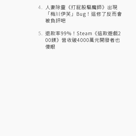
人妻除靈《打屁股驅魔師》出現
「梅川伊芙」Bug！這修了反而會
被負評吧
退款率99%！Steam《這款遊戲2
00鎂》營收破4000萬元開發者也
傻眼