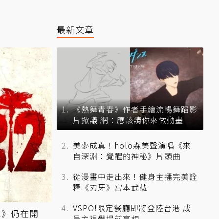
最新文章
《熱舞青春》作者手繪流暢舞蹈影
片掀議 網：應該請你來做動畫
美夢成真！holo森美聲演唱《來
自深淵：覺醒的神秘》片頭曲
從漫畫中走出來！健身主播完美詮
釋《刃牙》宮本武藏
VSPO!限定餐廳即將登陸台港 成
島2》仍在開
員主視覺提前亮相