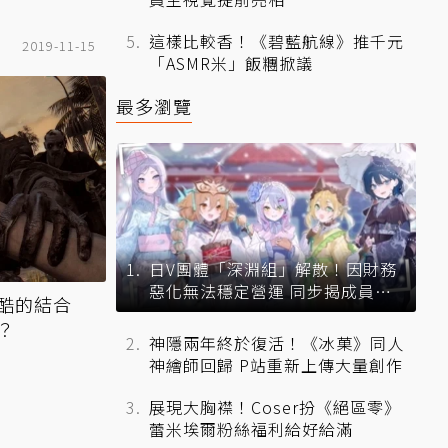
這樣比較香！《碧藍航線》推千元
2019-11-15
「ASMR米」飯糰掀議
最多瀏覽
日V團體「深淵組」解散！因財務
惡化無法穩定營運 同步揭成員未
酷的結合
來去向
？
神隱兩年終於復活！《冰菓》同人
神繪師回歸 P站重新上傳大量創作
展現大胸襟！Coser扮《絕區零》
蕾米埃爾粉絲福利給好給滿