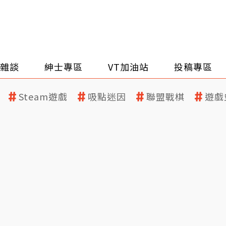
雜談
紳士專區
VT加油站
投稿專區
Steam遊戲
吸點迷因
聯盟戰棋
遊戲