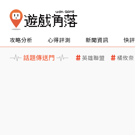
攻略分析
心得評測
新聞資訊
快評
話題傳送門
英雄聯盟
橘攸奈