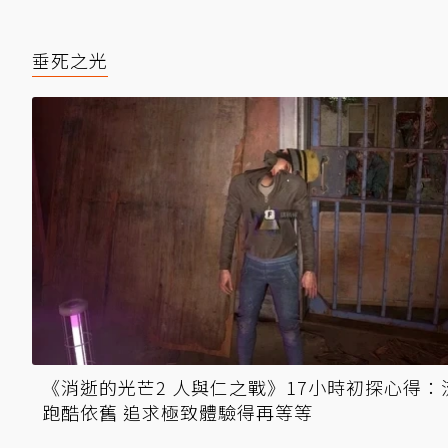
垂死之光
《消逝的光芒2 人與仁之戰》17小時初探心得：
跑酷依舊 追求極致體驗得再等等