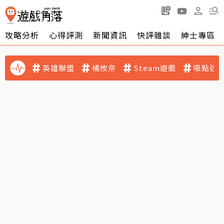
攻略分析
心得評測
新聞資訊
快評雜談
紳士專區
英雄聯盟
橘攸奈
Steam遊戲
吸點迷