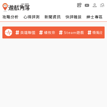
攻略分析
心得評測
新聞資訊
快評雜談
紳士專區
英雄聯盟
橘攸奈
Steam遊戲
吸點迷