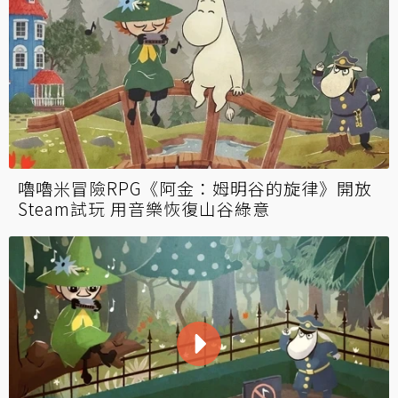
嚕嚕米冒險RPG《阿金：姆明谷的旋律》開放
Steam試玩 用音樂恢復山谷綠意