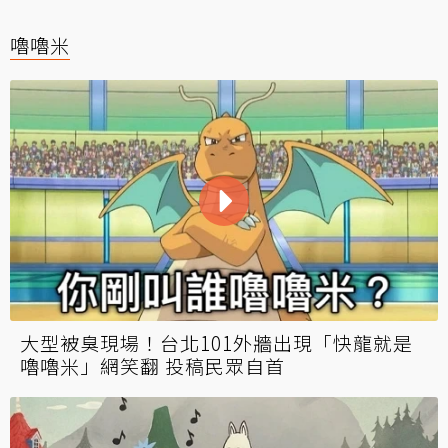
嚕嚕米
大型被臭現場！台北101外牆出現「快龍就是
嚕嚕米」網笑翻 投稿民眾自首