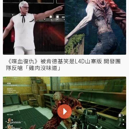
《喋血復仇》被肯德基笑是L4D山寨版 開發團
隊反嗆「雞肉沒味道」