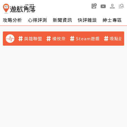
攻略分析
心得評測
新聞資訊
快評雜談
紳士專區
英雄聯盟
橘攸奈
Steam遊戲
吸點迷