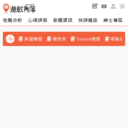
攻略分析
心得評測
新聞資訊
快評雜談
紳士專區
英雄聯盟
橘攸奈
Steam遊戲
吸點迷