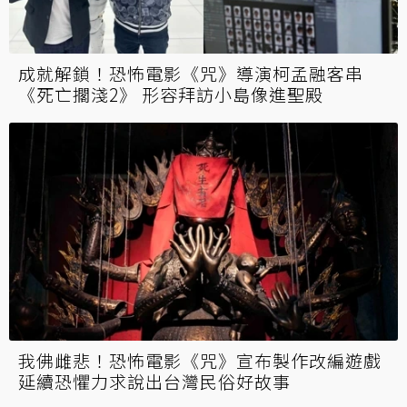
成就解鎖！恐怖電影《咒》導演柯孟融客串
《死亡擱淺2》 形容拜訪小島像進聖殿
我佛雌悲！恐怖電影《咒》宣布製作改編遊戲
延續恐懼力求說出台灣民俗好故事