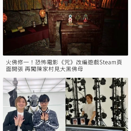
火佛修一！恐怖電影《咒》改編遊戲Steam頁
面開張 再闖陳家村見大黑佛母