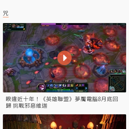
咒
睽違近十年！《英雄聯盟》夢魘電腦8月底回
歸 挑戰邪惡維迦