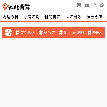
攻略分析
心得評測
新聞資訊
快評雜談
紳士專區
英雄聯盟
橘攸奈
Steam遊戲
吸點迷