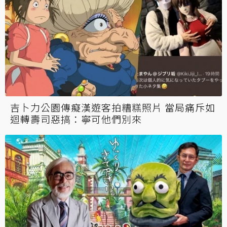
吉卜力公園傳癡漢遊客拍糟糕照片 當局痛斥如
迴轉壽司惡搞：寧可他們別來