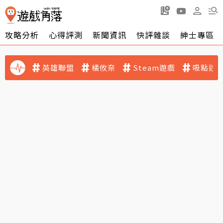
攻略分析
心得評測
新聞資訊
快評雜談
紳士專區
英雄聯盟
橘攸奈
Steam遊戲
吸點迷