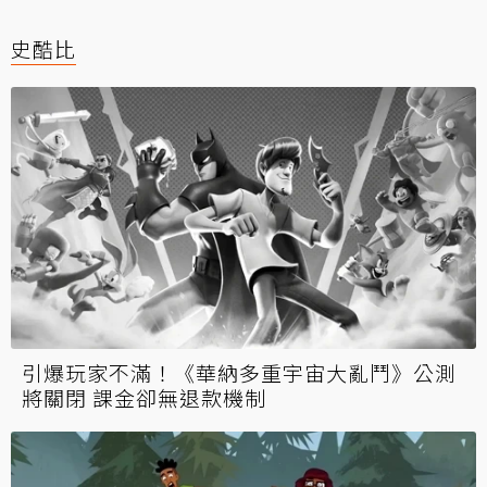
史酷比
引爆玩家不滿！《華納多重宇宙大亂鬥》公測
將關閉 課金卻無退款機制