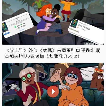
《叔比狗》外傳《葳瑪》首播萬則負評轟炸 爛
番茄與IMDb表現輸《七龍珠真人版》