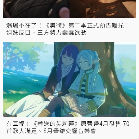
爆爆不在了！《奧術》第二季正式預告曝光：
姐妹反目、三方勢力蠢蠢欲動
有耳福！《葬送的芙莉蓮》原聲帶4月發售 70
首歌大滿足、8月舉辦交響音樂會