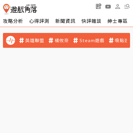
攻略分析
心得評測
新聞資訊
快評雜談
紳士專區
英雄聯盟
橘攸奈
Steam遊戲
吸點迷