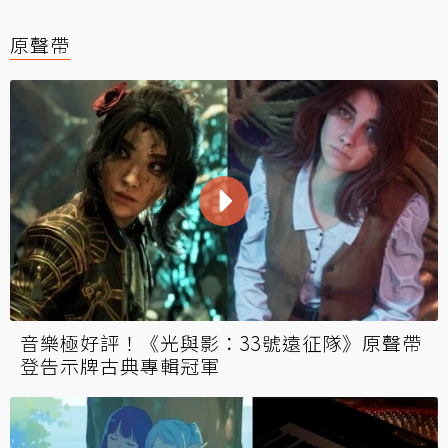
原聲帶
音樂極好評！《光與影：33號遠征隊》原聲帶
登告示牌古典專輯冠軍