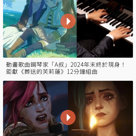
動畫歌曲鋼琴家「A叔」2024年末終於現身！
鉅獻《葬送的芙莉蓮》12分鐘組曲