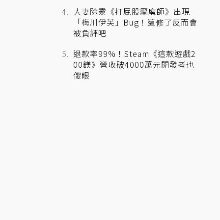
人妻除靈《打屁股驅魔師》出現
「梅川伊芙」Bug！這修了反而會
被負評吧
退款率99%！Steam《這款遊戲2
00鎂》營收破4000萬元開發者也
傻眼