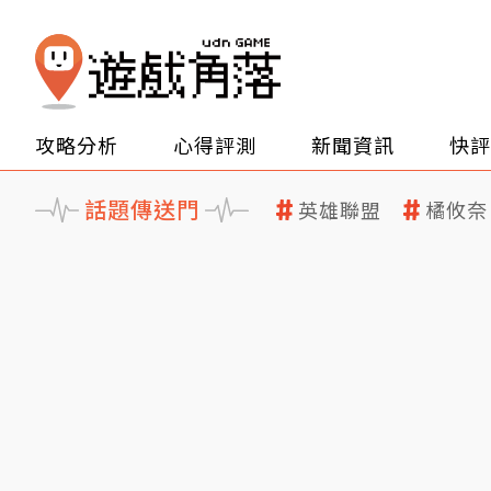
攻略分析
心得評測
新聞資訊
快評
話題傳送門
英雄聯盟
橘攸奈