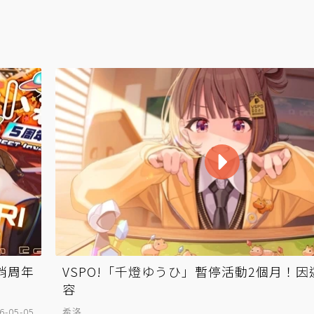
消周年
VSPO!「千燈ゆうひ」暫停活動2個月！
容
6-05-05
希洛