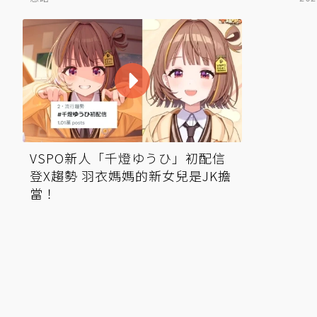
VSPO新人「千燈ゆうひ」初配信
登X趨勢 羽衣媽媽的新女兒是JK擔
當！