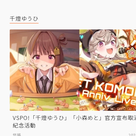
千燈ゆうひ
VSPO!「千燈ゆうひ」「小森めと」官方宣布取
紀念活動
悠路
202