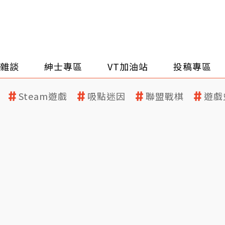
雜談
紳士專區
VT加油站
投稿專區
Steam遊戲
吸點迷因
聯盟戰棋
遊戲