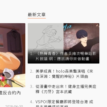
最新文章
《熱舞青春》作者手繪流暢舞蹈影
片掀議 網：應該請你來做動畫
美夢成真！holo森美聲演唱《來
自深淵：覺醒的神秘》片頭曲
從漫畫中走出來！健身主播完美詮
釋《刃牙》宮本武藏
因違反合約內
VSPO!限定餐廳即將登陸台港 成
2026-04-30
員主視覺提前亮相