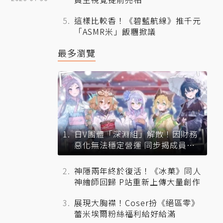
這樣比較香！《碧藍航線》推千元
「ASMR米」飯糰掀議
最多瀏覽
日V團體「深淵組」解散！因財務
惡化無法穩定營運 同步揭成員未
來去向
神隱兩年終於復活！《冰菓》同人
神繪師回歸 P站重新上傳大量創作
展現大胸襟！Coser扮《絕區零》
蕾米埃爾粉絲福利給好給滿